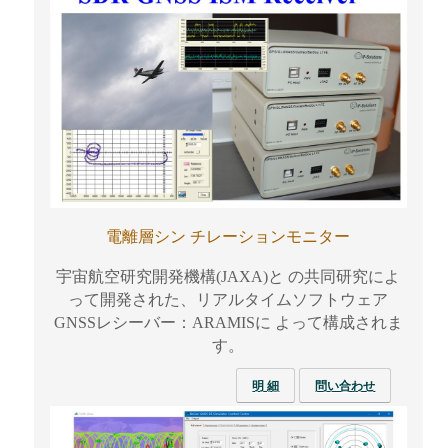
電離層シン チレーションモニター
宇宙航空研究開発機構
(JAXA)
と の共同研究によ
って開発された、リアルタイムソフトウェア
GNSS
レシーバー：
ARAMIS
に よって構成されま
す。
明 細
問い合わせ