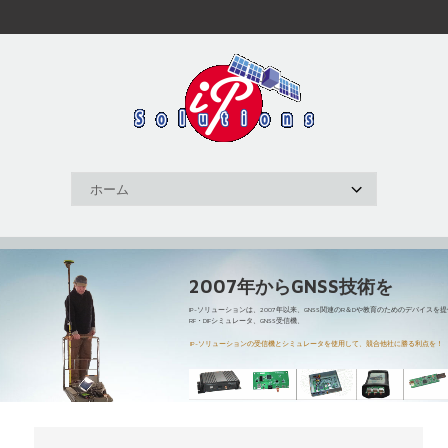
2007年からGNSS技術を
IP-ソリューションは、2007年以来、GNSS関連のR＆Dや教育のためのデバイスを
RF・DIFシミュレータ、GNSS受信機、
IP-ソリューションの受信機とシミュレータを使用して、競合他社に勝る利点を！